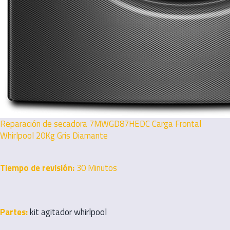
Reparación de secadora 7MWGD87HEDC Carga Frontal
Whirlpool 20Kg Gris Diamante
Tiempo de revisión:
30 Minutos
Partes:
kit agitador whirlpool